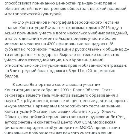
способствуют пониманию ценностей гражданских прав и
обязанностей, но и построению общества с высокой правовой
и патриотической культурой.
Число участников и география Всероссийского Теста на
знание Конституции РФ растет с каждым годом: в 2016 году в
Акции принимали участие всего несколько учебных заведений,
а на сегодняшний момент в Акции приняло участие более
миллиона человек на 4200 официальных площадках в 85
субъектах Российской Федерации и русскоязычных общинах 25-
ти иностранных государств. Выросло не только количество
участников ежегодной Акции, но и уровень знаний
относительно конституционных прав и обязанностей граждан:
за 5 лет средний балл поднялся с 6 до 11 из 20 возможных
баллов.
В состав Экспертного совета вошли участник
Конституционного собрания 1993 г. Борис Эбзеев, Статс-
секретарь заместитель Министра высшего образования и
науки Петр Кучеренко, видные общественные деятели, юристы
и журналисты. Партнерами Всероссийского теста на знание
Конституции РФ стали: поставщик облачных услуг Яндекс
Облако, крупнейший сервис электронных и аудиокниг ЛитРес,
аутсорсинговый контактный центр VOX COM, Московская
финансово-юридический университет МФЮА, предоставив
уникальные возможности для каждого участника Акции.