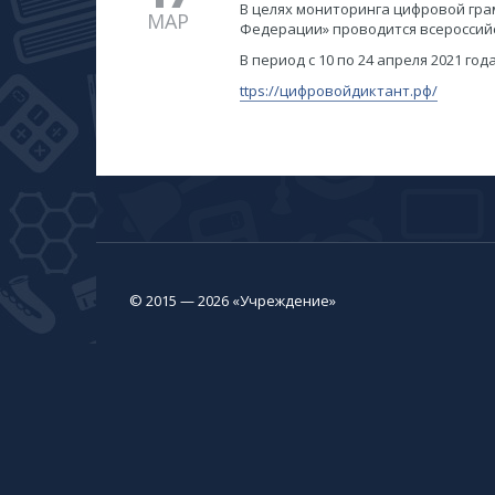
В целях мониторинга цифровой гр
МАР
Федерации» проводится всероссийс
В период с 10 по 24 апреля 2021 г
ttps://цифровойдиктант.рф/
© 2015 — 2026 «Учреждение»