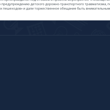
 предупреждению детского дорожно-транспортного травматизма, по
х пешеходов» и дали торжественное обещание быть внимательными