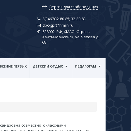
Версия для слабовидящих
8(3467)32-80-85; ​32-80-83
dpc-gpr@hmrn.ru
628002, РФ, ХМАО-Югра, г.
Ханты-Мансийск, ул. Чехова д.
68
ЖЕНИЕ ПЕРВЫХ
ДЕТСКИЙ ОТДЫХ
ПЕДАГОГАМ
ксандровна совместно с классными
 первоклассников в пешеходы» в рамках плана