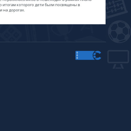
 итогам которого дети были посвящены в
 на дорогах.