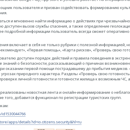
ощник пользователя и призван содействовать формированию культу
ния.
ься и мгновенно найти информацию о действиях при чрезвычайной с
ю доступен вызов службы спасения, а также определение геолокации
лее подробной информации пользователь всегда сможет оперативно 
жения включает в себя не только рубрики с полезной информацией, 
рекомендует», «Первая помощь», «Карта рисков», «Проверь свою гот
ьзователю доступен порядок действий и правила поведения в экстре
е знаний о безопасности, рассказывающий о причинах возникновен
 при оказании первой помощи пострадавшему до прибытия медиков.
угрозах природного характера. Разделы «Проверь свою готовность
 проверке личной готовности и готовности жилища к возможным ЧС,
 реализованы новостная лента и онлайн-информирование о неблагоп
 того, добавится функционал по регистрации туристских групп.
лкам:
p/id1530044766
tore/apps/details?id=io.citizens.security&hl=ru