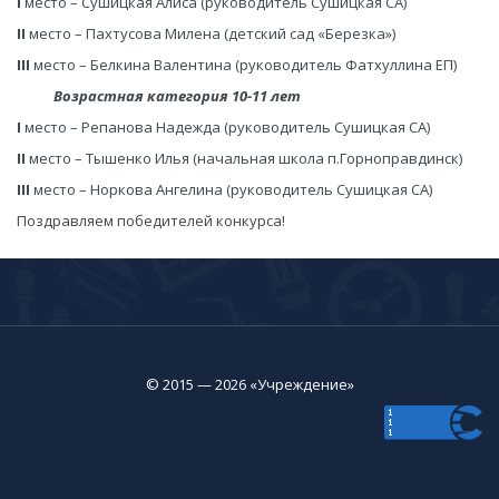
I
место – Сушицкая Алиса (руководитель Сушицкая СА)
II
место – Пахтусова Милена (детский сад «Березка»)
III
место – Белкина Валентина (руководитель Фатхуллина ЕП)
Возрастная категория 10-11 лет
I
место – Репанова Надежда (руководитель Сушицкая СА)
II
место – Тышенко Илья (начальная школа п.Горноправдинск)
III
место – Норкова Ангелина (руководитель Сушицкая СА)
Поздравляем победителей конкурса!
© 2015 — 2026 «Учреждение»