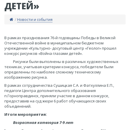
ДЕТЕЙ»
/
Новости и события
​В рамках празднования 76-й годовщины Победы в Великой
Отечественной войне в муниципальном бюджетном
учреждении «Культурно- досуговый центр «Геолог» прошел
конкурс рисунков «Война глазами детей».
Рисунки были выполнены в различных художественных
техниках, учитывая критерии конкурса, победители были
определенны по наиболее сложному техническому
изображению рисунка.
В рамках сотрудничества Сушицкая С.А. и Фатхуллина Е.П.,
педагоги Центра дополнительного образования
п.Горноправдинск, приняли участие в данном конкурсе,
предоставив на суд жюри 6 работ обучающихся своих
объединений.
Итоги мероприятия:
Возрастная категория 7-9 лет