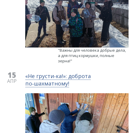
"Важны для человека добрые дела,
а для птиц кормушки, полные
зерна!"
15
«Не грусти‑ка!»: доброта
АПР
по‑шахматному!