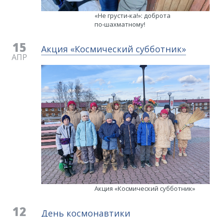
«Не грусти‑ка!»: доброта
по‑шахматному!
15
Акция «Космический субботник»
АПР
Акция «Космический субботник»
12
День космонавтики