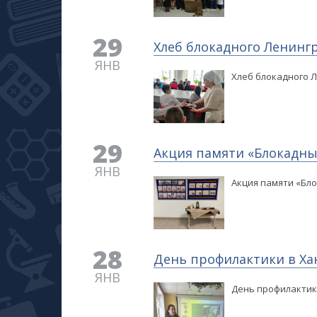
29
Хлеб блокадного Ленинг
ЯНВ
Хлеб блокадного 
29
Акция памяти «Блокадны
ЯНВ
Акция памяти «Бл
28
​День профилактики в Х
ЯНВ
​День профилакти