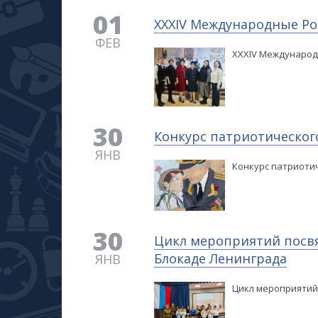
01
XXXIV Международные Ро
ФЕВ
XXXIV Международ
30
Конкурс патриотического
ЯНВ
Конкурс патриотич
30
Цикл мероприятий посв
Блокаде Ленинграда
ЯНВ
Цикл мероприятий