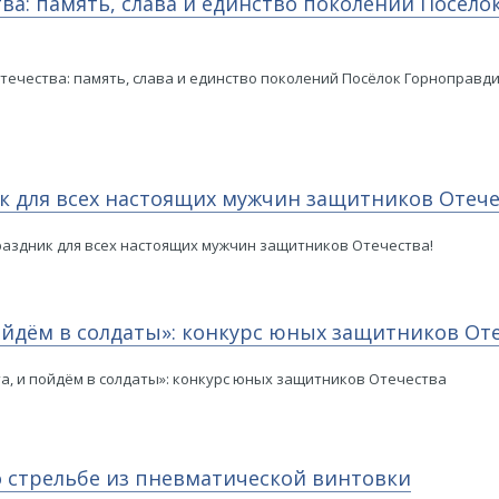
а: память, слава и единство поколений Посёлок
ечества: память, слава и единство поколений Посёлок Горноправдин
ик для всех настоящих мужчин защитников Отече
праздник для всех настоящих мужчин защитников Отечества!
ойдём в солдаты»: конкурс юных защитников От
а, и пойдём в солдаты»: конкурс юных защитников Отечества
 стрельбе из пневматической винтовки