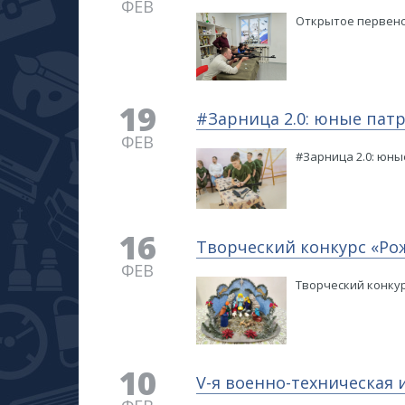
ФЕВ
Открытое первенс
19
​#Зарница 2.0: юные пат
ФЕВ
​#Зарница 2.0: юн
16
Творческий конкурс «Рож
ФЕВ
Творческий конкур
10
V-я военно-техническая