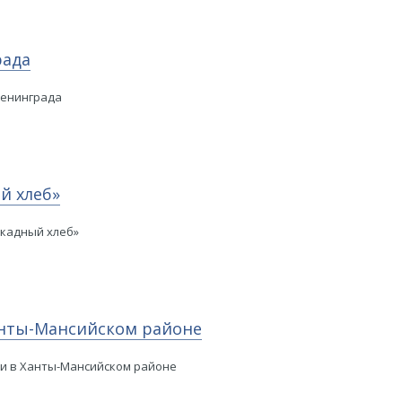
рада
Ленинграда
й хлеб»
окадный хлеб»
анты-Мансийском районе
ки в Ханты-Мансийском районе