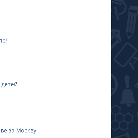
пе!
 детей
ве за Москву