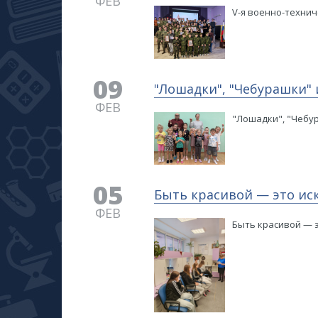
ФЕВ
V-я военно-техни
09
​"Лошадки", "Чебурашки"
ФЕВ
​"Лошадки", "Чебу
05
Быть красивой — это ис
ФЕВ
Быть красивой — э